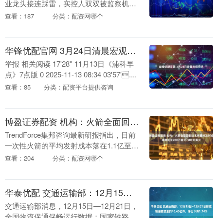
业龙头接连踩雷，实控人双双被监察机关
立案、留置，引发股价剧烈波动，让不少
查看：187
分类：配资网哪个
投资者猝不及防。 3月22日晚间，LE....
华锋优配官网 3月24日清晨宏观资讯
举报 相关阅读 17'28'' 11月13日《浦科早
点》7点版 0 2025-11-13 08:34 03'57'....
查看：85
分类：配资平台提供咨询
博盈证券配资 机构：火箭全面回收技术有望将发射成本降低至200万美元-500万美元
TrendForce集邦咨询最新研报指出，目前
一次性火箭的平均发射成本落在1.1亿至
1.8亿美元，部分回收则是6700万美元左
查看：204
分类：配资网哪个
右。随着全球主要大厂积极发展可回收....
华泰优配 交通运输部：12月15日—12月21日邮政快递揽收量约40.60亿件，环比下降1.74%
交通运输部消息，12月15日—12月21日，
全国物流保通保畅运行数据：国家铁路运