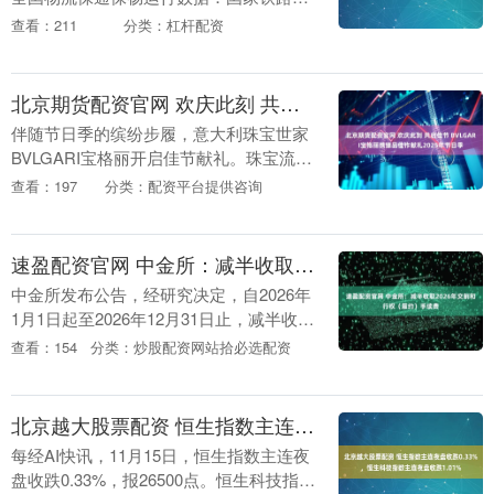
输货物7836.6万吨，环比下降1.96%；全
查看：211
分类：杠杆配资
国高速公路货车通行5544.1万辆....
北京期货配资官网 欢庆此刻 共启佳节 BVLGARI宝格丽携臻品佳作献礼2025年节日季
伴随节日季的缤纷步履，意大利珠宝世家
BVLGARI宝格丽开启佳节献礼。珠宝流
转，闪烁耀眼的光芒；指针翩移，镌刻时
查看：197
分类：配资平台提供咨询
光里的珍贵印记；手袋轻携，盈满冬日的
温暖心意。节....
速盈配资官网 中金所：减半收取2026年交割和行权（履约）手续费
中金所发布公告，经研究决定，自2026年
1月1日起至2026年12月31日止，减半收取
股指期货和国债期货交割手续费、股指期
查看：154
分类：炒股配资网站拾必选配资
权行权（履约）手续费，交易所认定的高
频....
北京越大股票配资 恒生指数主连夜盘收跌0.33%，恒生科技指数主连夜盘收跌1.01%
每经AI快讯，11月15日，恒生指数主连夜
盘收跌0.33%，报26500点。恒生科技指数