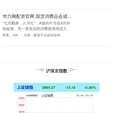
敌Tether推出全新稳定币。Gemini上....
华力网配资官网 国货消费品会成下一个市场热点么，从“锅坚强”到“股坚强”？
“七月翻身，八月红”，A股的牛市在9月持
续延烧，而一直低估的消费股渐渐进入市
场关注的视野中。 和往昔的牛市行情不
查看：106
分类：配资平台提供咨询
同，这一轮行情中，传统的白酒、免税、
家电等消费板....
沪深京指数
上证综指
3864.27
-14.16
-0.36%