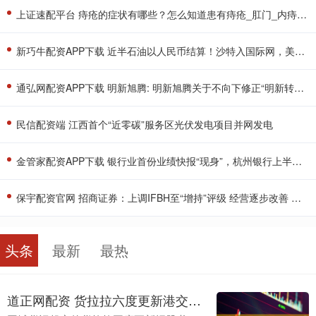
上证速配平台 痔疮的症状有哪些？怎么知道患有痔疮_肛门_内痔_产品
新巧牛配资APP下载 近半石油以人民币结算！沙特入国际网，美元霸权遇挑战？
通弘网配资APP下载 明新旭腾: 明新旭腾关于不向下修正“明新转债”转股价格的公告
民信配资端 江西首个“近零碳”服务区光伏发电项目并网发电
金管家配资APP下载 银行业首份业绩快报“现身”，杭州银行上半年净利润增长16.67%
保宇配资官网 招商证券：上调IFBH至“增持”评级 经营逐步改善 关注业绩弹性
头条
最新
最热
道正网配资 货拉拉六度更新港交所招股书：综合抽佣率与毛利率均连续两年下降