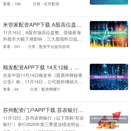
主连夜盘收跌1.01%，报5767点。....
查看：158
分类：杠杆配资
米管家配资APP下载 A股高位盘整 板块轮动节奏加快
11月14日，A股市场高位盘整。受隔夜海
外股市大幅下挫影响，三大股指昨日低
开，随后一度冲高，沪指早盘刷新今年以
查看：201
分类：配资平台提供咨询
来纪录；午后，前期领涨的AI主线明显回
落，拖累股指....
顺发配资APP下载 14天12板，停牌核查！
合富中国11月14日晚发布《股票停牌核查
公告》称，11月14日，公司股价继续大幅
上涨，盘中一度触及涨停，换手率高达
查看：94
分类：配资网哪个
28.48%。为维护投资者利益，根据相关规
定，....
苏州配资门户APP下载 苏农银行举行业绩说明会 新行长回应投资者关切
11月12日，苏州农商银行（以下简称“苏农
银行”）举行2025年第三季度业绩说明会，
该行董事长及多名高管围绕三季度的经营