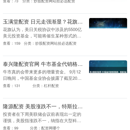
查看：73
分类：炒股配资网站拾必选配资
成果等情况与投资者展开互动交流，新任
行长....
玉满堂配资 日元走强渐显？花旗：日本5500亿美元投资基金或引发\
花旗认为，美日关税协议中涉及的5500亿
美元投资基金，可能将催生某种形式的双
边"迷你海湖庄园协议"，推动美元走弱、
查看：159
分类：炒股配资网站拾必选配资
日元走强。 9月12日，花旗分....
泰兴隆配资官网 牛市基金代销格局揭晓：增量资金源源不断，前一百名机构资产超10.199万亿（附全部排名）
牛市真的会带来更多的增量资金。 9月12
日晚间，中国基金业协会披露了截至2025
年年中的基金销售机构公募基金销售保有
查看：131
分类：杠杆配资
规模数据。 统计显示，截至2025年中，前
1....
隆源配资 美股涨跌不一，特斯拉两日大涨14%，美债美元齐跌，加密货币普涨
投资者在下周美联储会议前表现出一定的
谨慎，美股指涨跌不一，纳指在大型科技
股支撑下收涨，标普微跌。Circle下挫，劲
查看：99
分类：配资网哪个