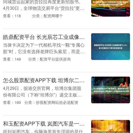
同城货运起家的货拉拉再度更新招股书。
4月30日，全球物流交易平台“货拉拉”更新
港股招股书，新增2025年年度数据。值得
查看：118
分类：配资网哪个
注意的是，这是其第六次更新失效的招股
书，....
皓鼎配资平台 长光辰芯工业成像份额15.2%：徕卡定制芯片订单为何花落它家
当徕卡决定为下一代相机寻找一颗“专属心
脏”时，它没有选择老牌巨头索尼，而是将
订单交给了中国的长光辰芯（Gpixel）。
查看：149
分类：配资平台提供咨询
这不仅是徕卡历史上的一次关键“换芯”，
更是....
怎么股票配资APP下载 坦博尔二度递表港交所，销售成本与收入同步攀升，应收账款和存货双高
4月29日，据港交所官网，坦博尔集团股
份有限公司（下称“坦博尔”）递交主板上
市申请书，中金公司为独家保荐人。这是
查看：169
分类：炒股配资网站拾必选配资
继去年10月递交的招股书失效后，该公司
第二次冲刺....
和玉配资APP下载 岚图汽车是一家什么样的公司
提到岚图汽车，你脑海里首先浮现的是什