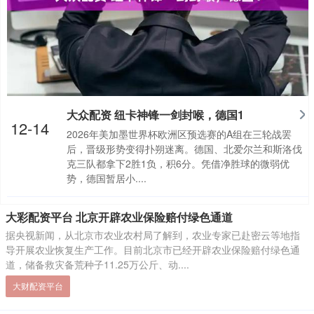
大众配资 纽卡神锋一剑封喉，德国1
12-14
2026年美加墨世界杯欧洲区预选赛的A组在三轮战罢
后，晋级形势变得扑朔迷离。德国、北爱尔兰和斯洛伐
克三队都拿下2胜1负，积6分。凭借净胜球的微弱优
势，德国暂居小....
大彩配资平台 北京开辟农业保险赔付绿色通道
据央视新闻，从北京市农业农村局了解到，农业专家已赴密云等地指
导开展农业恢复生产工作。目前北京市已经开辟农业保险赔付绿色通
道，储备救灾备荒种子11.25万公斤、动....
大财配资平台