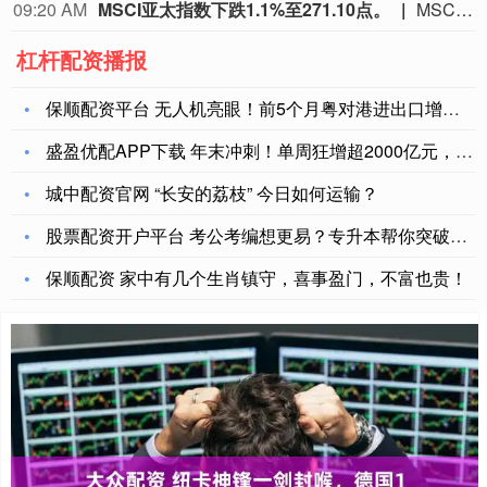
09:15 AM
日本熊
杠杆配资播报
保顺配资平台 无人机亮眼！前5个月粤对港进出口增长7.8%
盛盈优配APP下载 年末冲刺！单周狂增超2000亿元，ETF
城中配资官网 “长安的荔枝” 今日如何运输？
股票配资开户平台 考公考编想更易？专升本帮你突破岗位限制
保顺配资 家中有几个生肖镇守，喜事盈门，不富也贵！