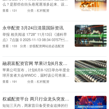
么？是那些在街头巷尾逐渐多起来、设计
前卫的新能源车？还是一个听说过、但感
查看：131
分类：杠杆配资
觉有点模糊的“新品牌”？很多人对岚图的
印象，可能停留....
永华配资 3月24日清晨国际资讯
举报 相关阅读 17'28'' 11月13日《浦科早
点》7点版 0 2025-11-13 08:34 03'57'....
查看：133
分类：炒股配资网站拾必选配资
融易富配资官网 苹果计划6月发布“人工智能重大进展”
苹果公司宣布，计划6月8-12日举办年度全
球开发者大会WWDC，届时该公司将展示
一系列至关重要的人工智能功能。苹果公
查看：191
分类：杠杆配资
司在周一的声明中表示，本届大会将重点
介绍苹果....
权威配资平台 两只行业龙头突发风险事件
短短三天内，两家昔日备受资金追捧的行